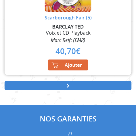
Scarborough Fair (5)
BARCLAY TED
Voix et CD Playback
Marc Reift (EMR)
40,70
€
Ajouter
NOS GARANTIES