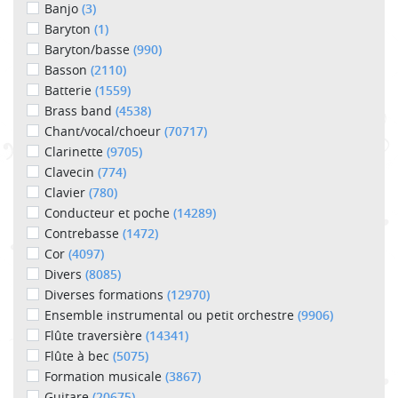
Banjo
(3)
Baryton
(1)
Baryton/basse
(990)
Basson
(2110)
Batterie
(1559)
Brass band
(4538)
Chant/vocal/choeur
(70717)
Clarinette
(9705)
Clavecin
(774)
Clavier
(780)
Conducteur et poche
(14289)
Contrebasse
(1472)
Cor
(4097)
Divers
(8085)
Diverses formations
(12970)
Ensemble instrumental ou petit orchestre
(9906)
Flûte traversière
(14341)
Flûte à bec
(5075)
Formation musicale
(3867)
Guitare
(20675)