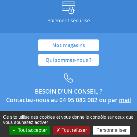
Paiement sécurisé
Nos magasins
Qui sommes-nous ?
BESOIN D'UN CONSEIL ?
Contactez-nous au 04 95 082 082 ou par
mail
Ce site utilise des cookies et vous donne le contrôle sur ceux que
vous souhaitez activer
Conditions générales de ventes
Mentions légales
Tout accepter
Tout refuser
Personnaliser
Politique de confidentialité