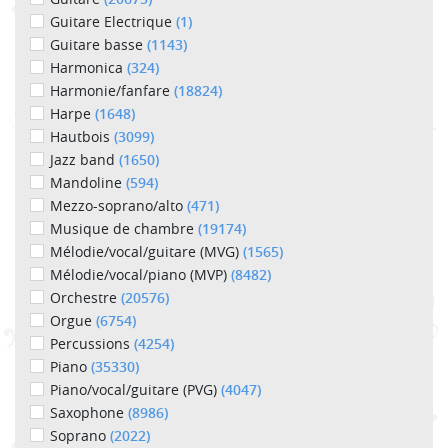
Guitare Electrique
(1)
Guitare basse
(1143)
Harmonica
(324)
Harmonie/fanfare
(18824)
Harpe
(1648)
Hautbois
(3099)
Jazz band
(1650)
Mandoline
(594)
Mezzo-soprano/alto
(471)
Musique de chambre
(19174)
Mélodie/vocal/guitare (MVG)
(1565)
Mélodie/vocal/piano (MVP)
(8482)
Orchestre
(20576)
Orgue
(6754)
Percussions
(4254)
Piano
(35330)
Piano/vocal/guitare (PVG)
(4047)
Saxophone
(8986)
Soprano
(2022)