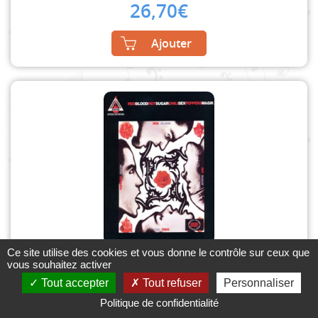
26,70
€
Ajouter
Ce site utilise des cookies et vous donne le contrôle sur ceux que
Blood Sugar Sex Magic
vous souhaitez activer
RED HOT CHILI PEPPERS
Tout accepter
Tout refuser
Personnaliser
Guitare Tablatures
Politique de confidentialité
Hal Leonard