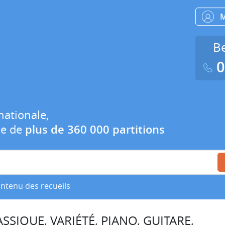
Be
0
nationale,
ue de
plus de 360 000 partitions
ontenu des recueils
SSIQUE, VARIÉTÉ, PIANO, GUITARE,