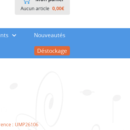
Aucun article
0,00
€
ents
Nouveautés
Déstockage
rence :
UMP26106