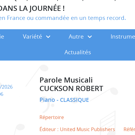
DANS LA JOURNÉE !
r en France ou commandée en un temps record.
ie
Variété
Autre
Instrum
Actualités
Parole Musicali
CUCKSON ROBERT
/2026
06
Piano
CLASSIQUE
Répertoire
Éditeur :
United Music Publishers
Réfé