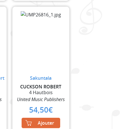
rt
Sakuntala
CUCKSON ROBERT
4 Hautbois
s
United Music Publishers
54,50
€
Ajouter