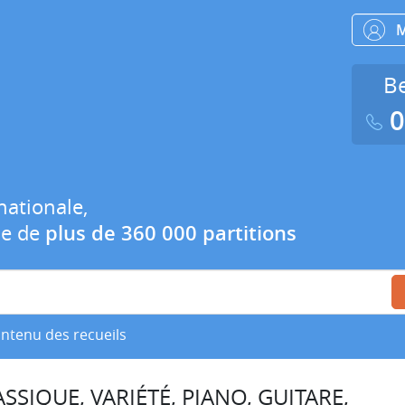
Be
0
nationale,
ue de
plus de 360 000 partitions
ontenu des recueils
SSIQUE, VARIÉTÉ, PIANO, GUITARE,