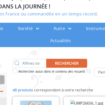
DANS LA JOURNÉE !
r en France ou commandée en un temps record.
ie
Variété
Autre
Instrum
Actualités
RECHERCHER
Rechercher aussi dans le contenu des recueils
48 produits
correspondent à votre recherche