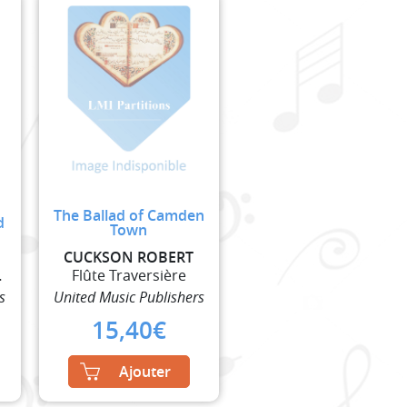
The Ballad of Camden
d
Town
CUCKSON ROBERT
nsemble)
Flûte Traversière
s
United Music Publishers
15,40
€
Ajouter