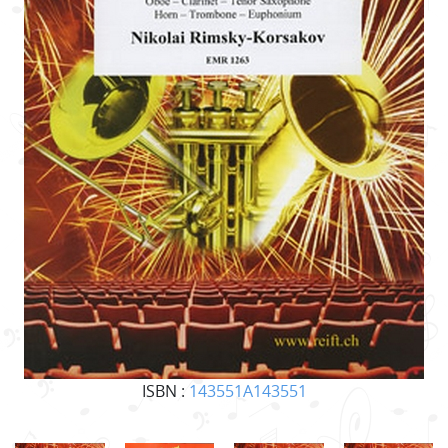
ISBN :
143551A143551