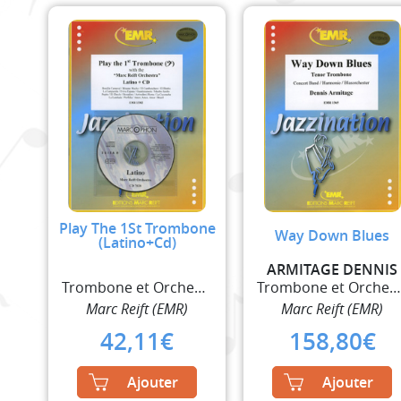
Play The 1St Trombone
Way Down Blues
(Latino+Cd)
ARMITAGE DENNIS
Trombone et Orchestre à Vent
Trombone et Orchestre à Ven
Marc Reift (EMR)
Marc Reift (EMR)
42,11
€
158,80
€
Ajouter
Ajouter