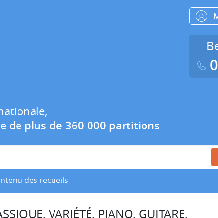
Be
0
nationale,
ue de
plus de 360 000 partitions
ontenu des recueils
SSIQUE, VARIÉTÉ, PIANO, GUITARE,