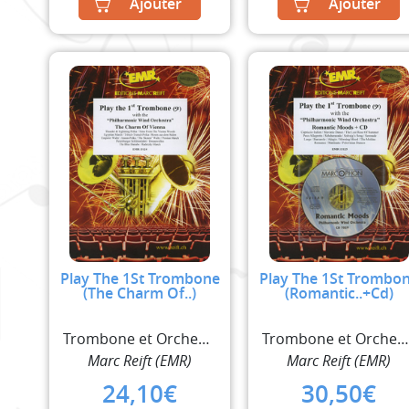
Ajouter
Ajouter
Play The 1St Trombone
Play The 1St Trombo
(The Charm Of..)
(Romantic..+Cd)
Trombone et Orchestre à Vent
Trombone et Orchestre à Ven
Marc Reift (EMR)
Marc Reift (EMR)
24,10
€
30,50
€