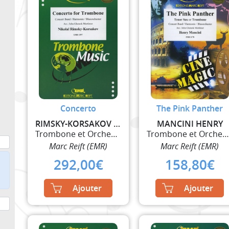
Concerto
The Pink Panther
RIMSKY-KORSAKOV NIKOLAI
MANCINI HENRY
Trombone et Orchestre à Vent
Trombone et Orchestre à Ven
Marc Reift (EMR)
Marc Reift (EMR)
292,00
€
158,80
€
Ajouter
Ajouter