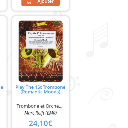
Ajouter
ne
Play The 1St Trombone
(Romantic Moods)
t
Trombone et Orchestre à Vent
Marc Reift (EMR)
24,10
€