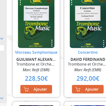
Morceau Symphonique
Concertino
GUILMANT ALEXANDER
DAVID FERDINAND
Trombone et Orchestre à Vent
Trombone et Orchestre à Ven
Marc Reift (EMR)
Marc Reift (EMR)
228,50
€
292,00
€
Ajouter
Ajouter