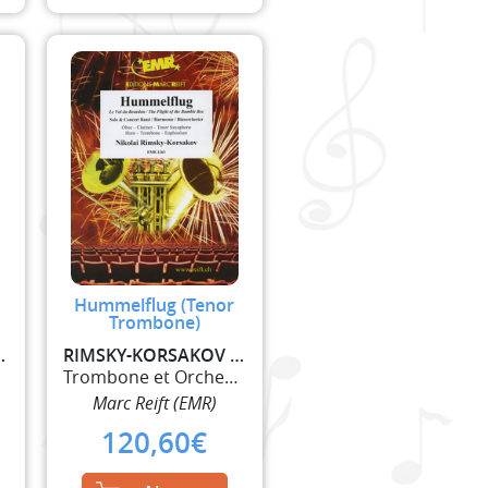
Hummelflug (Tenor
Trombone)
OV NIKOLAI
RIMSKY-KORSAKOV NIKOLAI
t
Trombone et Orchestre à Vent
Marc Reift (EMR)
120,60
€