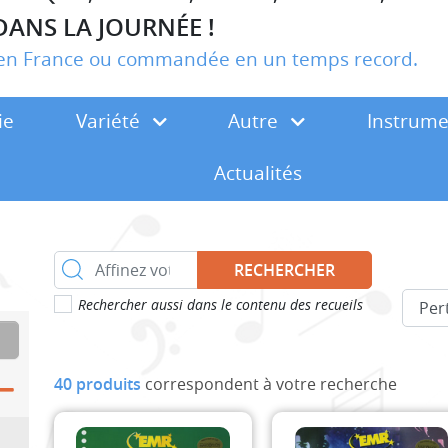
DANS LA JOURNÉE !
r en France ou commandée en un temps record.
ie
Variété
Autre
Instrum
Actualités
RECHERCHER
Rechercher aussi dans le contenu des recueils
40 produits
correspondent à votre recherche