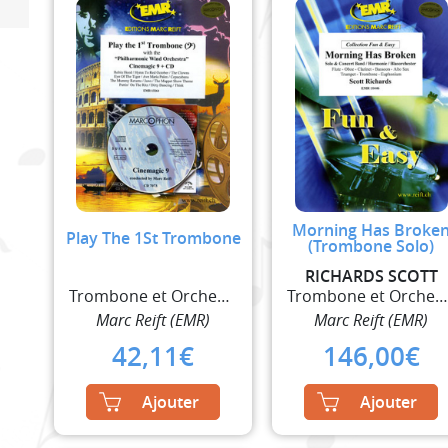
Morning Has Broke
Play The 1St Trombone
(Trombone Solo)
RICHARDS SCOTT
Trombone et Orchestre à Vent
Trombone et Orchestre à Ven
Marc Reift (EMR)
Marc Reift (EMR)
42,11
€
146,00
€
Ajouter
Ajouter