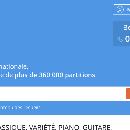
Be
0
nationale,
ue de
plus de 360 000 partitions
ontenu des recueils
SSIQUE, VARIÉTÉ, PIANO, GUITARE,