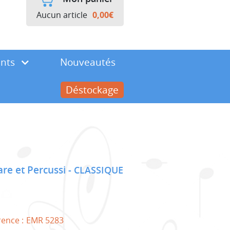
Aucun article
0,00
€
ents
Nouveautés
Déstockage
are et Percussi
CLASSIQUE
rence :
EMR 5283