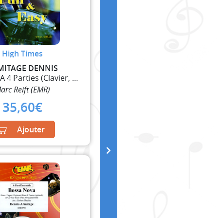
High Times
MITAGE DENNIS
Ensemble A 4 Parties (Clavier, Guitare et Percussi
arc Reift (EMR)
35,60
€
Ajouter