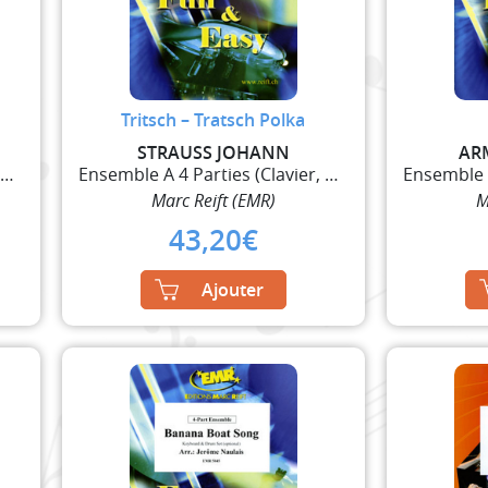
Tritsch – Tratsch Polka
STRAUSS JOHANN
AR
Ensemble A 4 Parties (Clavier, Guitare et Percussi
Ensemble A 4 Parties (Clavier, Guitare et Percussi
Marc Reift (EMR)
M
43,20
€
Ajouter