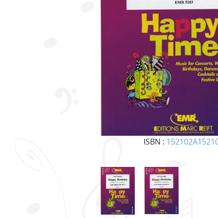
ISBN :
152102A1521