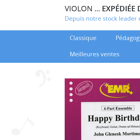
VIOLON ...
EXPÉDIÉE 
Depuis notre stock leade
Classique
Pédagog
Meilleures ventes