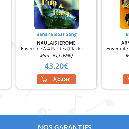
Banana Boat Song
B
NAULAIS JEROME
AR
Ensemble A 4 Parties (Clavier, Guitare et Percussi
Ensemble A 4 Parties (Clavier, Guitare et Percussi
Marc Reift (EMR)
M
43,20
€
Ajouter
NOS GARANTIES