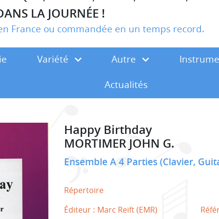
DANS LA JOURNÉE !
r en France ou commandée en un temps record.
ie
Variété
Autre
Instrum
Actualités
Happy Birthday
MORTIMER JOHN G.
Ensemble A 4 Parties (Clavier, Guit
Répertoire
Éditeur :
Marc Reift (EMR)
Réfé