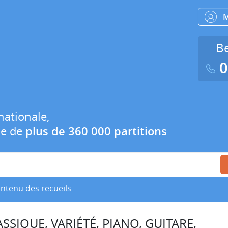
Be
0
nationale,
ue de
plus de 360 000 partitions
ontenu des recueils
SSIQUE, VARIÉTÉ, PIANO, GUITARE,