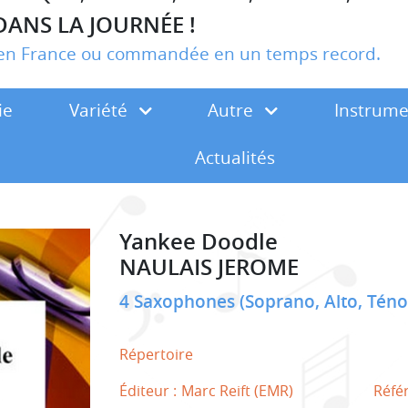
DANS LA JOURNÉE !
r en France ou commandée en un temps record.
ie
Variété
Autre
Instrum
Actualités
Yankee Doodle
NAULAIS JEROME
4 Saxophones (Soprano, Alto, Téno
Répertoire
Éditeur :
Marc Reift (EMR)
Réfé