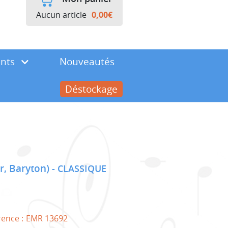
Aucun article
0,00
€
ents
Nouveautés
Déstockage
r, Baryton)
CLASSIQUE
rence :
EMR 13692