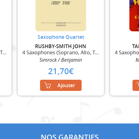
Saxophone Quartet
RUSHBY-SMITH JOHN
TA
4 Saxophones (Soprano, Alto, Ténor, Baryton)
4 Saxophones (Soprano, Alto, Ténor, Baryton)
Simrock / Benjamin
M
21,70
€
Ajouter
NOS GARANTIES