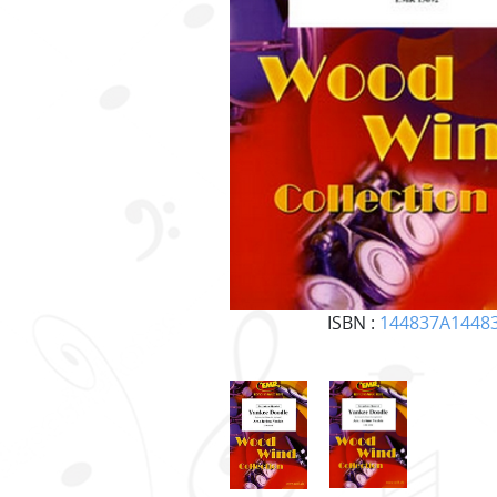
ISBN :
144837A1448