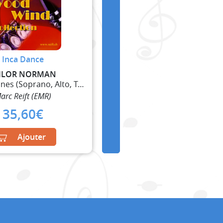
Inca Dance
ILOR NORMAN
4 Saxophones (Soprano, Alto, Ténor, Baryton)
arc Reift (EMR)
35,60
€
Ajouter