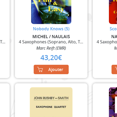
Nobody Knows (5)
Sco
MICHEL / NAULAIS
NA
4 Saxophones (Soprano, Alto, Ténor, Baryton)
4 Saxophones (Soprano, Alto, Ténor, Baryton)
Marc Reift (EMR)
M
43,20
€
Ajouter