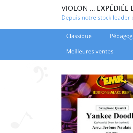
VIOLON ...
EXPÉDIÉE 
Depuis notre stock leade
Classique
Pédagog
Meilleures ventes