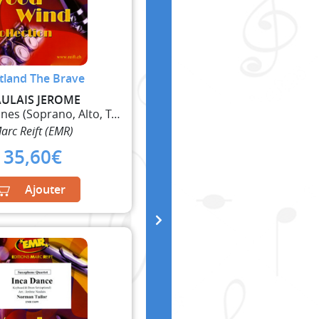
tland The Brave
ULAIS JEROME
4 Saxophones (Soprano, Alto, Ténor, Baryton)
arc Reift (EMR)
35,60
€
Ajouter