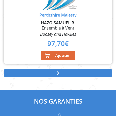
Perthshire Majesty
HAZO SAMUEL R.
Ensemble à Vent
Boosey and Hawkes
97,70
€
Ajouter
NOS GARANTIES