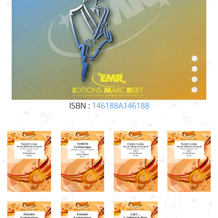
ISBN :
146188A146188