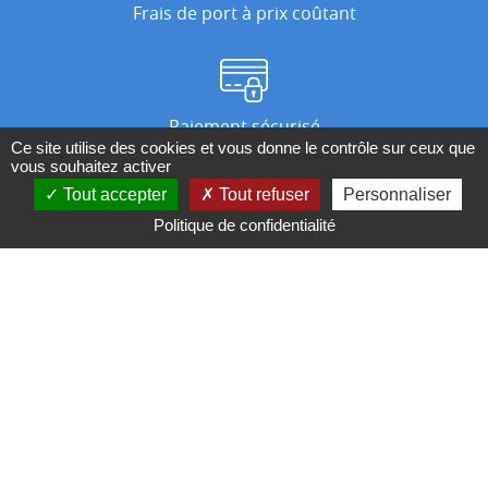
Frais de port à prix coûtant
Paiement sécurisé
Ce site utilise des cookies et vous donne le contrôle sur ceux que
vous souhaitez activer
Tout accepter
Tout refuser
Personnaliser
Nos magasins
Politique de confidentialité
Qui sommes-nous ?
BESOIN D'UN CONSEIL ?
Contactez-nous au 04 95 082 082 ou par
mail