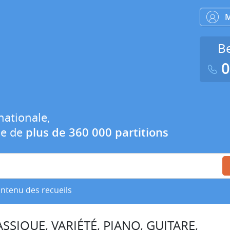
Be
0
nationale,
ue de
plus de 360 000 partitions
ontenu des recueils
SSIQUE, VARIÉTÉ, PIANO, GUITARE,