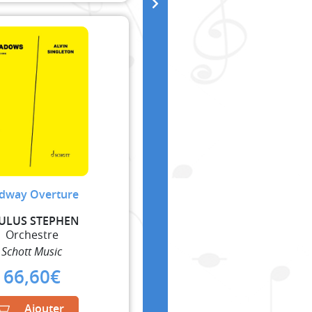
dway Overture
ULUS STEPHEN
Orchestre
Schott Music
66,60
€
Ajouter