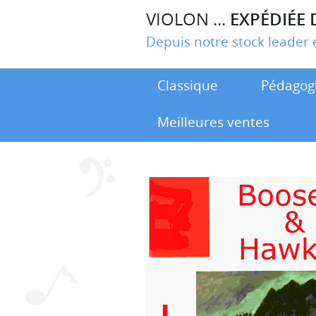
VIOLON ...
EXPÉDIÉE 
Depuis notre stock leade
Classique
Pédagog
Meilleures ventes