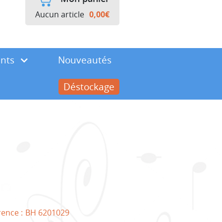
Aucun article
0,00
€
ents
Nouveautés
Déstockage
rence :
BH 6201029