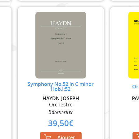
Symphony No.52 in C minor
Or
Hob.I:52
HAYDN JOSEPH
PA
Orchestre
Bärenreiter
39,50
€
Ajouter