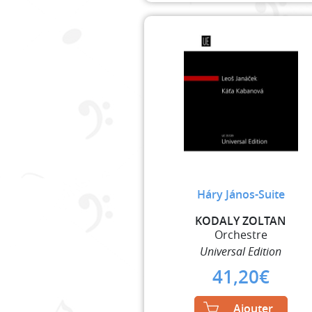
Háry János-Suite
KODALY ZOLTAN
Orchestre
Universal Edition
41,20
€
Ajouter