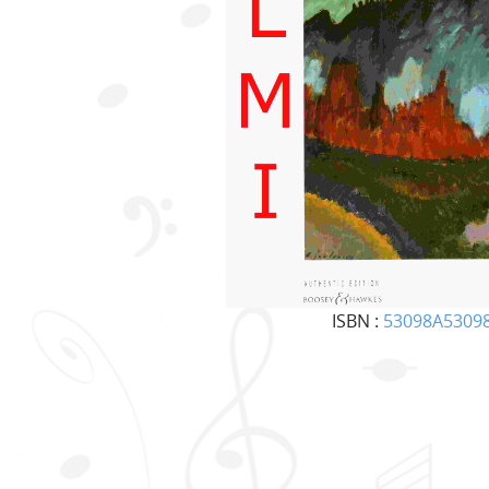
ISBN :
53098A5309