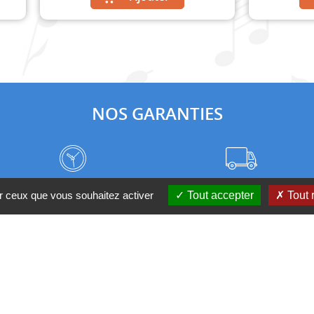
NOS GARANTIES
Frais de port à prix coûtant
Meilleurs délais du web
ur ceux que vous souhaitez activer
Tout accepter
Tout 
Nos magasins
Qui sommes-nous ?
 D'UN CONSEIL ?
Contactez-nous au 04 95 082 08