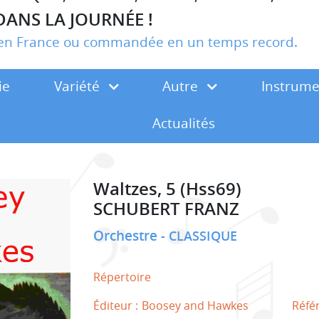
DANS LA JOURNÉE !
r en France ou commandée en un temps record.
ie
Variété
Autre
Instrum
Actualités
Waltzes, 5 (Hss69)
SCHUBERT FRANZ
Orchestre
CLASSIQUE
Répertoire
Éditeur :
Boosey and Hawkes
Réfé