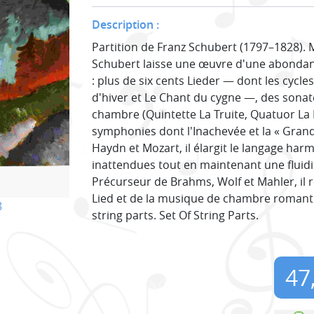
Description :
Partition de Franz Schubert (1797–1828). M
Schubert laisse une œuvre d'une abondanc
: plus de six cents Lieder — dont les cycle
d'hiver et Le Chant du cygne —, des sona
chambre (Quintette La Truite, Quatuor La Mo
symphonies dont l'Inachevée et la « Grand
Haydn et Mozart, il élargit le langage ha
inattendues tout en maintenant une fluid
Précurseur de Brahms, Wolf et Mahler, il r
Lied et de la musique de chambre romanti
8
string parts. Set Of String Parts.
47