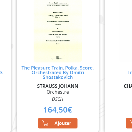
The Pleasure Train. Polka. Score.
73
Orchestrated By Dmitri
Tr
Shostakovich
STRAUSS JOHANN
CH
Orchestre
DSCH
164,50
€
Ajouter