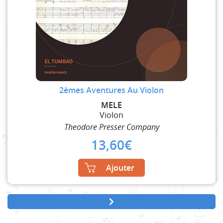
2èmes Aventures Au Violon
MELE
Violon
Theodore Presser Company
13,60
€
Ajouter