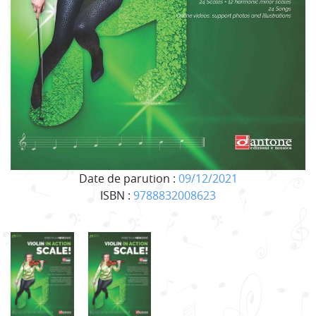
Date de parution :
09/12/2021
ISBN :
9788832008623