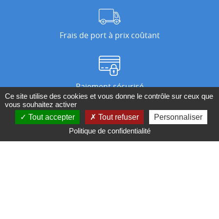
Frais de port à prix coûtant
Paiement sécurisé
Ce site utilise des cookies et vous donne le contrôle sur ceux que
vous souhaitez activer
Tout accepter
Tout refuser
Personnaliser
Nos magasins
Politique de confidentialité
Qui sommes-nous ?
BESOIN D'UN CONSEIL ?
Contactez-nous au 04 95 082 082 ou par
mail