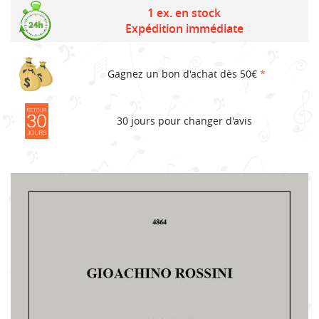
price
price
1 ex. en stock
Expédition immédiate
was:
is:
19,80€.
15,84€.
Gagnez un bon d'achat dès 50€
*
30 jours pour changer d'avis