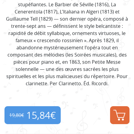
stupéfiantes. Le Barbier de Séville (1816), La
Cenerentola (1817), L'Italiana in Algeri (1813) et
Guillaume Tell (1829) — son dernier opéra, composé à
trente-sept ans — définissent le style belcantiste :
rapidité de débit syllabique, ornements virtuoses, le
fameux « crescendo rossinien ». Après 1829, il
abandonne mystérieusement l'opéra tout en
composant des mélodies (les Soirées musicales), des
pièces pour piano et, en 1863, son Petite Messe
solennelle — une des œuvres sacrées les plus
spirituelles et les plus malicieuses du répertoire. Pour
clarinette. Per Clarinetto. Éd. Ricordi.
15,84
€
19,80
€
Original
Current