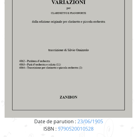
Date de parution :
23/06/1905
ISBN :
9790520010528