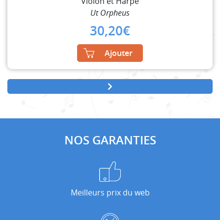
Violon et Harpe
Ut Orpheus
30,20
€
Ajouter
NOS GARANTIES
Meilleurs prix du web