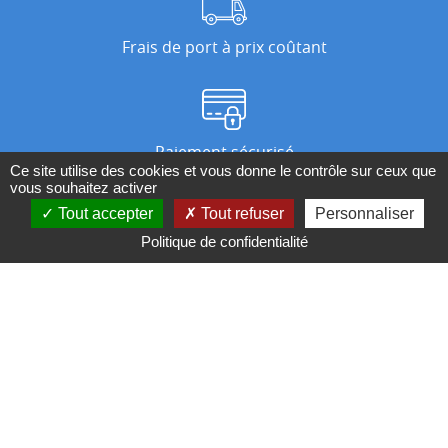
Frais de port à prix coûtant
Paiement sécurisé
Ce site utilise des cookies et vous donne le contrôle sur ceux que
vous souhaitez activer
Tout accepter
Tout refuser
Personnaliser
Nos magasins
Politique de confidentialité
Qui sommes-nous ?
BESOIN D'UN CONSEIL ?
Contactez-nous au 04 95 082 082 ou par
mail