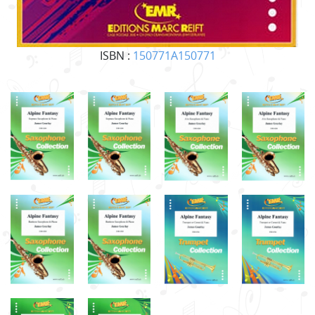
ISBN :
150771A150771