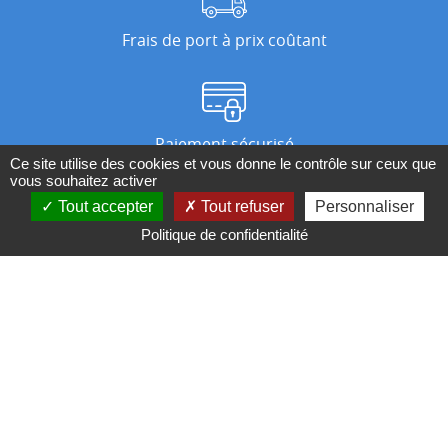
Frais de port à prix coûtant
Paiement sécurisé
Ce site utilise des cookies et vous donne le contrôle sur ceux que
vous souhaitez activer
Tout accepter
Tout refuser
Personnaliser
Nos magasins
Politique de confidentialité
Qui sommes-nous ?
BESOIN D'UN CONSEIL ?
Contactez-nous au 04 95 082 082 ou par
mail