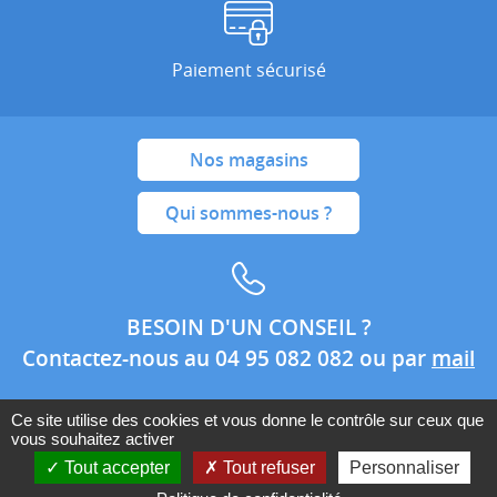
Paiement sécurisé
Nos magasins
Qui sommes-nous ?
BESOIN D'UN CONSEIL ?
Contactez-nous au 04 95 082 082 ou par
mail
Ce site utilise des cookies et vous donne le contrôle sur ceux que
vous souhaitez activer
Conditions générales de ventes
Mentions légales
Tout accepter
Tout refuser
Personnaliser
Politique de confidentialité