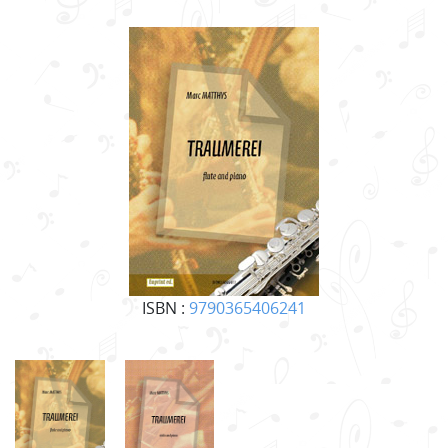
ISBN :
9790365406241