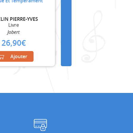
ue Et Tempérament
LIN PIERRE-YVES
Livre
Jobert
26,90
€
Ajouter