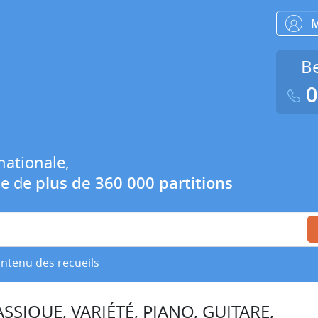
Be
0
nationale,
ue de
plus de 360 000 partitions
ontenu des recueils
SSIQUE, VARIÉTÉ, PIANO, GUITARE,