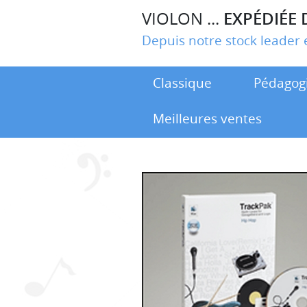
VIOLON ...
EXPÉDIÉE 
Depuis notre stock leade
Classique
Pédagog
Meilleures ventes