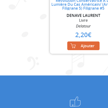
Révolution Conservatrice A 
Lumière Du Cas Américain/ (Art
Filigrane 5) Filigrane #5
DENAVE LAURENT
Livre
Delatour
2,20
€
Ajouter