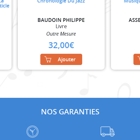
La
Chronologie Du Jazz
Musiq
icle
BAUDOIN PHILIPPE
ASSE
Livre
Outre Mesure
32,00
€
Ajouter
NOS GARANTIES