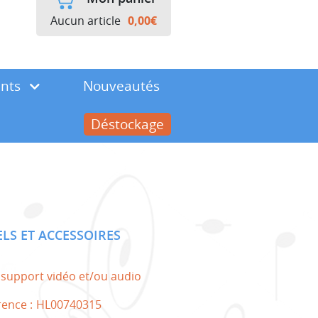
Aucun article
0,00
€
ents
Nouveautés
Déstockage
ELS ET ACCESSOIRES
 support vidéo et/ou audio
rence :
HL00740315