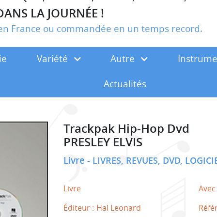
DANS LA JOURNÉE !
r en France ou commandée en un temps record.
ie
Variété
Autre
Instrum
Actualités
Trackpak Hip-Hop Dvd
PRESLEY ELVIS
Livre
LIVRES, REVUES, DVD, LOGICI
Livre
Avec
Éditeur :
Hal Leonard
Réfé