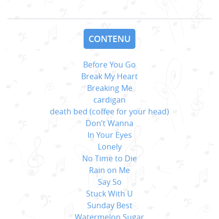
CONTENU
Before You Go
Break My Heart
Breaking Me
cardigan
death bed (coffee for your head)
Don’t Wanna
In Your Eyes
Lonely
No Time to Die
Rain on Me
Say So
Stuck With U
Sunday Best
Watermelon Sugar