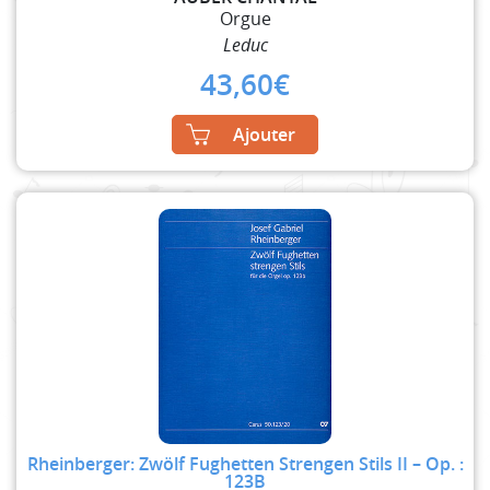
Orgue
Leduc
43,60
€
Ajouter
Rheinberger: Zwölf Fughetten Strengen Stils II – Op. :
123B