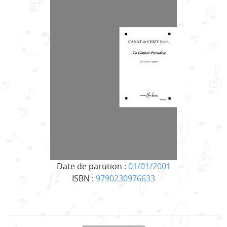
Date de parution :
01/01/2001
ISBN :
9790230976633