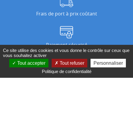
Frais de port à prix coûtant
Paiement sécurisé
Ce site utilise des cookies et vous donne le contrôle sur ceux que
vous souhaitez activer
Tout accepter
Tout refuser
Personnaliser
Nos magasins
Politique de confidentialité
Qui sommes-nous ?
BESOIN D'UN CONSEIL ?
Contactez-nous au 04 95 082 082 ou par
mail