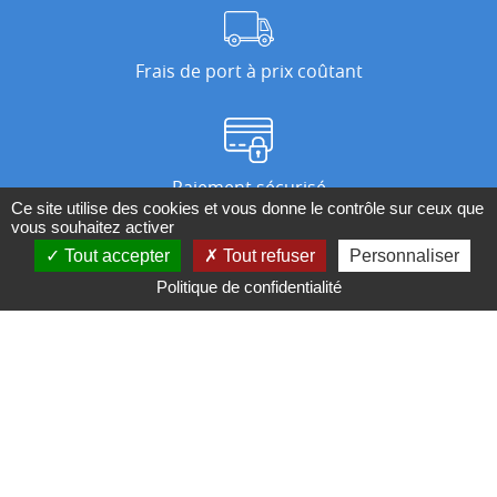
Frais de port à prix coûtant
Paiement sécurisé
Ce site utilise des cookies et vous donne le contrôle sur ceux que
vous souhaitez activer
Tout accepter
Tout refuser
Personnaliser
Nos magasins
Politique de confidentialité
Qui sommes-nous ?
BESOIN D'UN CONSEIL ?
Contactez-nous au 04 95 082 082 ou par
mail