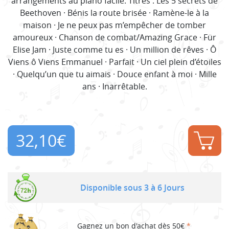
arrangements au piano facile. Titres : Les 5 secrets de
Beethoven · Bénis la route brisée · Ramène-le à la
maison · Je ne peux pas m’empêcher de tomber
amoureux · Chanson de combat/Amazing Grace · Für
Elise Jam · Juste comme tu es · Un million de rêves · Ô
Viens ô Viens Emmanuel · Parfait · Un ciel plein d’étoiles
· Quelqu’un que tu aimais · Douce enfant à moi · Mille
ans · Inarrêtable.
32,10
€
Disponible sous 3 à 6 Jours
Gagnez un bon d'achat dès 50€
*