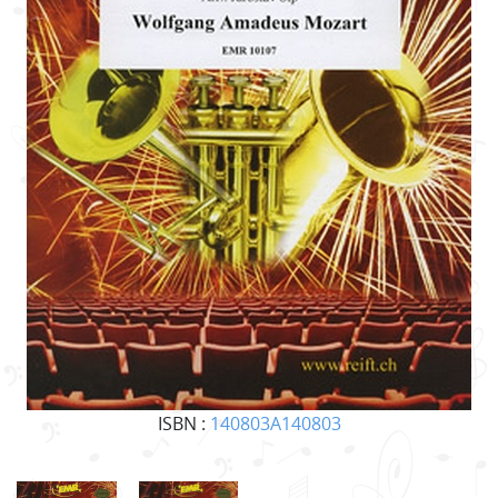
ISBN :
140803A140803