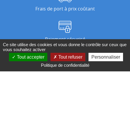
Frais de port à prix coûtant
Paiement sécurisé
Ce site utilise des cookies et vous donne le contrôle sur ceux que
vous souhaitez activer
Tout accepter
Tout refuser
Personnaliser
Nos magasins
Politique de confidentialité
Qui sommes-nous ?
BESOIN D'UN CONSEIL ?
Contactez-nous au 04 95 082 082 ou par
mail