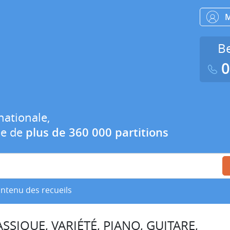
Be
0
nationale,
ue de
plus de 360 000 partitions
ontenu des recueils
SSIQUE, VARIÉTÉ, PIANO, GUITARE,