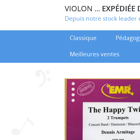
VIOLON ...
EXPÉDIÉE 
Depuis notre stock leade
Classique
Pédagog
Meilleures ventes