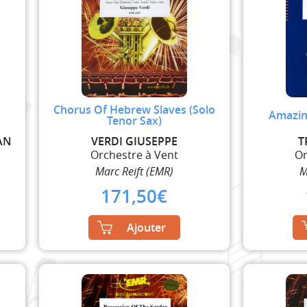
Chorus Of Hebrew Slaves (Solo
Amazin
Tenor Sax)
AN
VERDI GIUSEPPE
T
Orchestre à Vent
Or
Marc Reift (EMR)
M
171,50
€
Ajouter