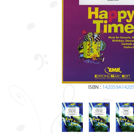
ISBN :
142059A1420