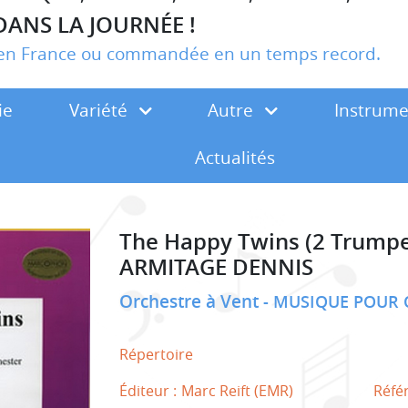
DANS LA JOURNÉE !
r en France ou commandée en un temps record.
ie
Variété
Autre
Instrum
Actualités
The Happy Twins (2 Trumpe
ARMITAGE DENNIS
Orchestre à Vent
MUSIQUE POUR 
Répertoire
Éditeur :
Marc Reift (EMR)
Réfé