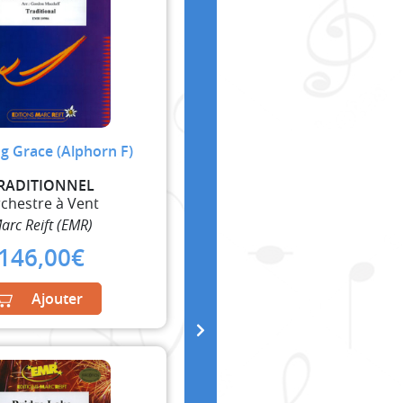
g Grace (Alphorn F)
RADITIONNEL
chestre à Vent
arc Reift (EMR)
146,00
€
Ajouter