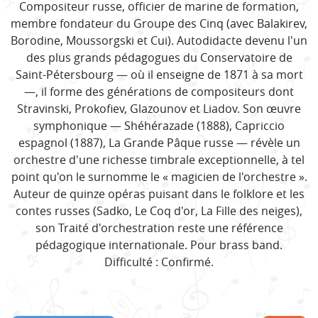
Compositeur russe, officier de marine de formation,
membre fondateur du Groupe des Cinq (avec Balakirev,
Borodine, Moussorgski et Cui). Autodidacte devenu l'un
des plus grands pédagogues du Conservatoire de
Saint-Pétersbourg — où il enseigne de 1871 à sa mort
—, il forme des générations de compositeurs dont
Stravinski, Prokofiev, Glazounov et Liadov. Son œuvre
symphonique — Shéhérazade (1888), Capriccio
espagnol (1887), La Grande Pâque russe — révèle un
orchestre d'une richesse timbrale exceptionnelle, à tel
point qu'on le surnomme le « magicien de l'orchestre ».
Auteur de quinze opéras puisant dans le folklore et les
contes russes (Sadko, Le Coq d'or, La Fille des neiges),
son Traité d'orchestration reste une référence
pédagogique internationale. Pour brass band.
Difficulté : Confirmé.