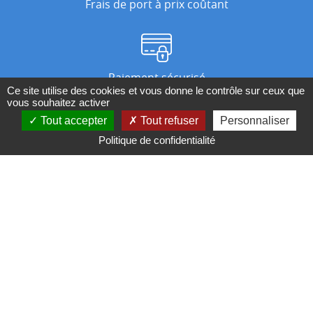
Frais de port à prix coûtant
Paiement sécurisé
Ce site utilise des cookies et vous donne le contrôle sur ceux que
vous souhaitez activer
Tout accepter
Tout refuser
Personnaliser
Nos magasins
Politique de confidentialité
Qui sommes-nous ?
BESOIN D'UN CONSEIL ?
Contactez-nous au 04 95 082 082 ou par
mail