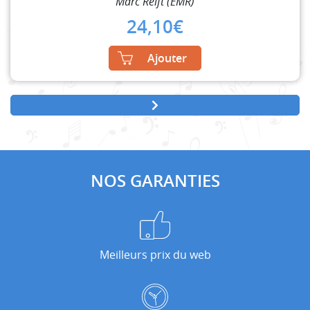
Marc Reift (EMR)
24,10
€
Ajouter
NOS GARANTIES
Meilleurs prix du web