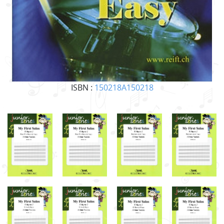
ISBN :
150218A150218