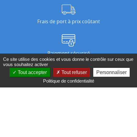
Frais de port à prix coûtant
Paiement sécurisé
Ce site utilise des cookies et vous donne le contrôle sur ceux que
vous souhaitez activer
Tout accepter
Tout refuser
Personnaliser
Nos magasins
Politique de confidentialité
Qui sommes-nous ?
BESOIN D'UN CONSEIL ?
Contactez-nous au 04 95 082 082 ou par
mail