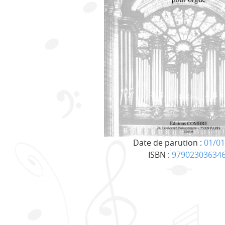
Date de parution :
01/01
ISBN :
97902303634