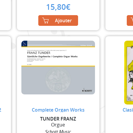
15,80
€
Ajouter
2
Complete Organ Works
Clas
TUNDER FRANZ
Orgue
Schott Music