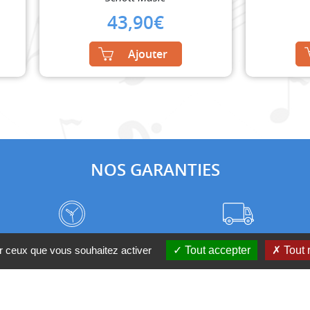
43,90
€
Ajouter
NOS GARANTIES
Frais de port à prix coûtant
Meilleurs délais du web
ur ceux que vous souhaitez activer
Tout accepter
Tout 
Nos magasins
Qui sommes-nous ?