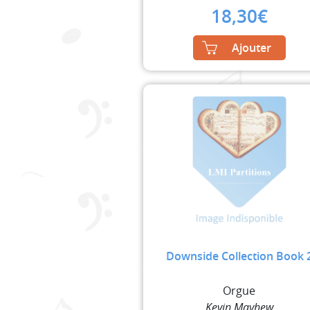
18,30
€
Ajouter
Downside Collection Book 
Orgue
Kevin Mayhew