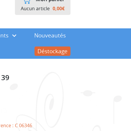
Aucun article
0,00
€
ents
Nouveautés
Déstockage
 39
rence :
C 06346