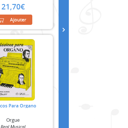
21,70
€
Ajouter
icos Para Organo
Orgue
Real Musical