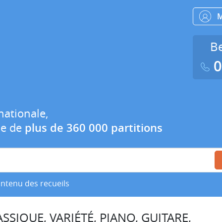
Be
0
nationale,
ue de
plus de 360 000 partitions
ontenu des recueils
SSIQUE, VARIÉTÉ, PIANO, GUITARE,