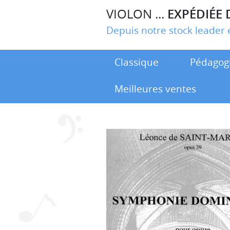
VIOLON ...
EXPÉDIÉE 
Depuis notre stock leade
Classique
Pédagog
Meilleures ventes