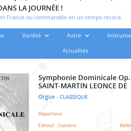
DANS LA JOURNÉE !
r en France ou commandée en un temps record.
ie
Variété
Autre
Instrum
Actualités
Symphonie Dominicale Op.
SAINT-MARTIN LEONCE DE
Orgue
CLASSIQUE
Répertoire
Éditeur :
Combre
Réfé