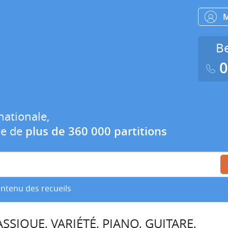
Be
0
nationale,
ue de
plus de 360 000 partitions
ontenu des recueils
SSIQUE, VARIÉTÉ, PIANO, GUITARE,