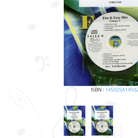
ISBN :
145025A1450