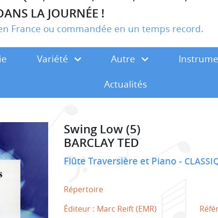
DANS LA JOURNÉE !
r en France ou commandée en un temps record.
ie
Variété
Autre
Instrum
Actualités
Swing Low (5)
BARCLAY TED
Flûte Traversière et Piano
CLASSI
Répertoire
Éditeur :
Marc Reift (EMR)
Réfé