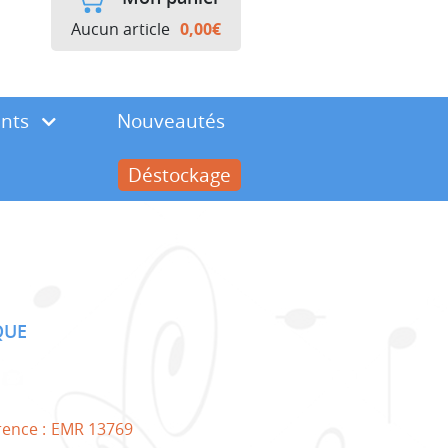
Aucun article
0,00
€
ents
Nouveautés
Déstockage
QUE
rence :
EMR 13769