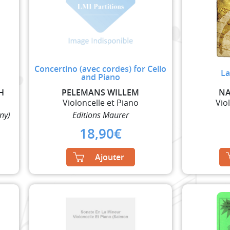
Concertino (avec cordes) for Cello
La
and Piano
H
PELEMANS WILLEM
NA
Violoncelle et Piano
Vio
ny)
Editions Maurer
18,90
€
Ajouter