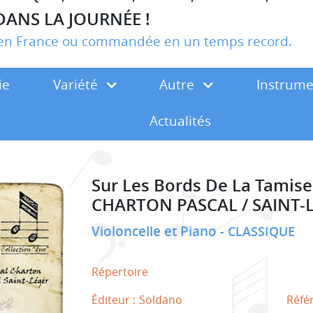
DANS LA JOURNÉE !
r en France ou commandée en un temps record.
ie
Variété
Autre
Instrum
Actualités
Sur Les Bords De La Tamise
CHARTON PASCAL / SAINT-
Violoncelle et Piano
CLASSIQUE
Répertoire
Éditeur :
Soldano
Réfé