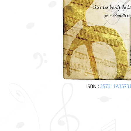
ISBN :
357311A3573