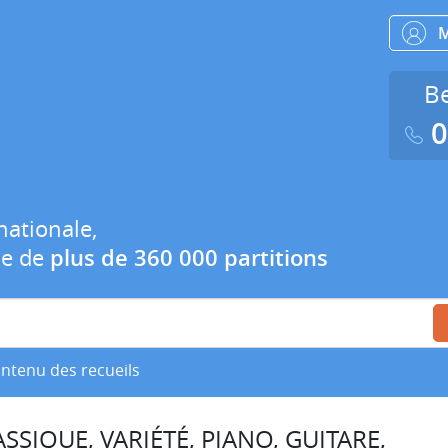
Be
0
nationale,
ue de
plus de 360 000 partitions
ontenu des recueils
SSIQUE, VARIÉTÉ, PIANO, GUITARE,