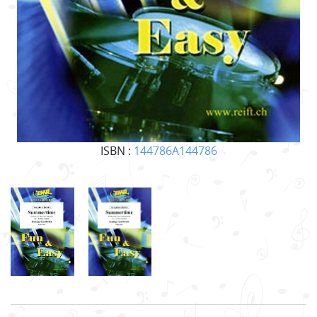
ISBN :
144786A144786