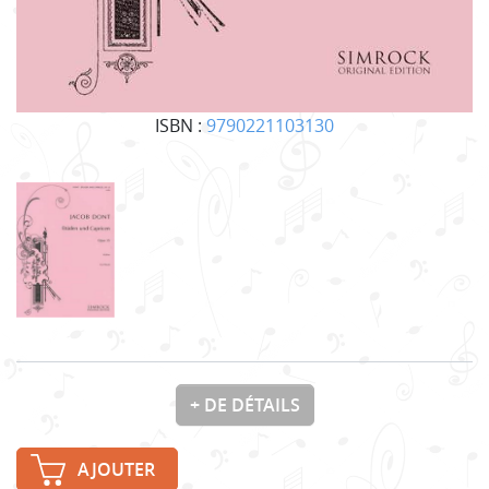
ISBN :
9790221103130
+ DE DÉTAILS
AJOUTER