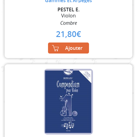
Gammes Et Arpèges
PESTEL E.
Violon
Combre
21,80
€
Ajouter