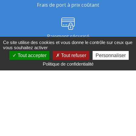
Frais de port à prix coûtant
Paiement sécurisé
Ce site utilise des cookies et vous donne le contrôle sur ceux que
vous souhaitez activer
Tout accepter
Tout refuser
Personnaliser
Nos magasins
Politique de confidentialité
Qui sommes-nous ?
BESOIN D'UN CONSEIL ?
Contactez-nous au 04 95 082 082 ou par
mail