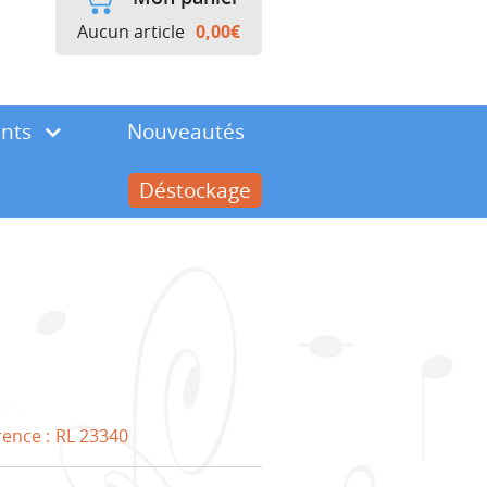
Aucun article
0,00
€
ents
Nouveautés
Déstockage
rence :
RL 23340