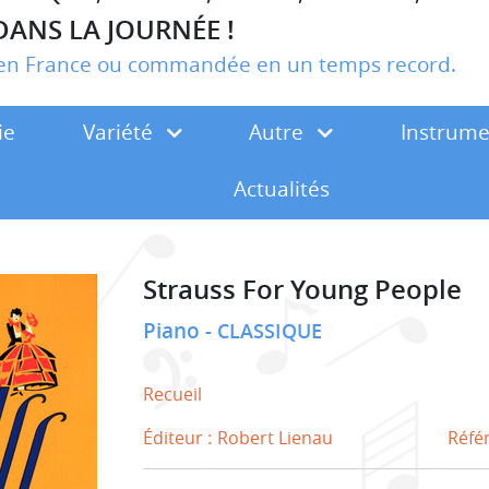
DANS LA JOURNÉE !
r en France ou commandée en un temps record.
ie
Variété
Autre
Instrum
Actualités
Strauss For Young People
Piano
CLASSIQUE
Recueil
Éditeur :
Robert Lienau
Réfé