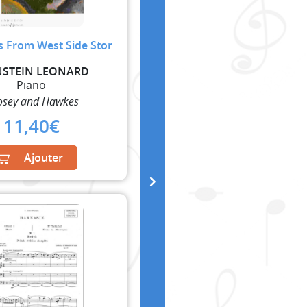
s From West Side Stor
NSTEIN LEONARD
Piano
osey and Hawkes
11,40
€
Ajouter