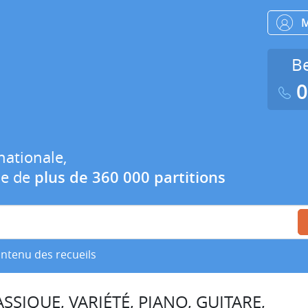
Be
0
nationale,
ue de
plus de 360 000 partitions
ontenu des recueils
SSIQUE, VARIÉTÉ, PIANO, GUITARE,