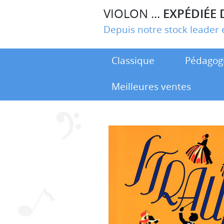
VIOLON ...
EXPÉDIÉE 
Depuis notre stock leade
Classique
Pédagog
Meilleures ventes