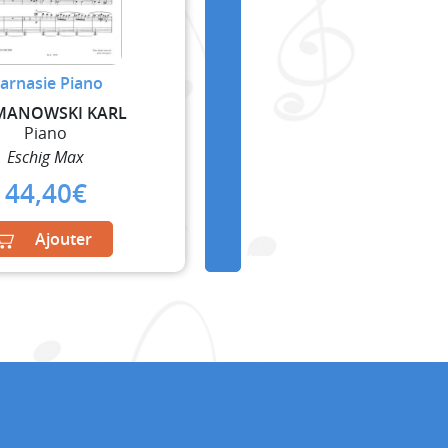
arnasie Piano
MANOWSKI KARL
Piano
Eschig Max
44,40
€
Ajouter