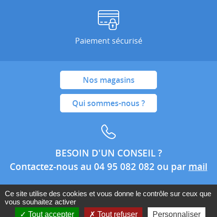
Paiement sécurisé
Nos magasins
Qui sommes-nous ?
BESOIN D'UN CONSEIL ?
Contactez-nous au 04 95 082 082 ou par
mail
Ce site utilise des cookies et vous donne le contrôle sur ceux que
vous souhaitez activer
Conditions générales de ventes
Mentions légales
Tout accepter
Tout refuser
Personnaliser