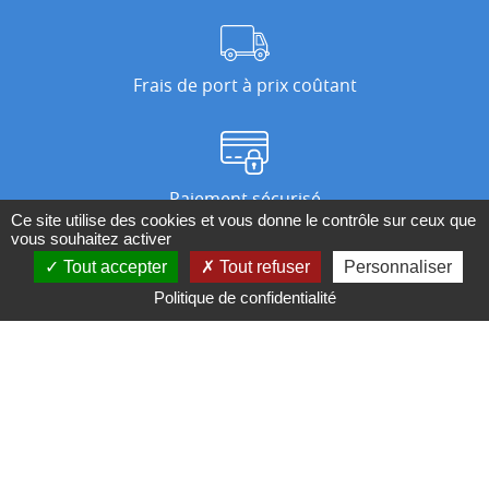
Frais de port à prix coûtant
Paiement sécurisé
Ce site utilise des cookies et vous donne le contrôle sur ceux que
vous souhaitez activer
Tout accepter
Tout refuser
Personnaliser
Nos magasins
Politique de confidentialité
Qui sommes-nous ?
BESOIN D'UN CONSEIL ?
Contactez-nous au 04 95 082 082 ou par
mail