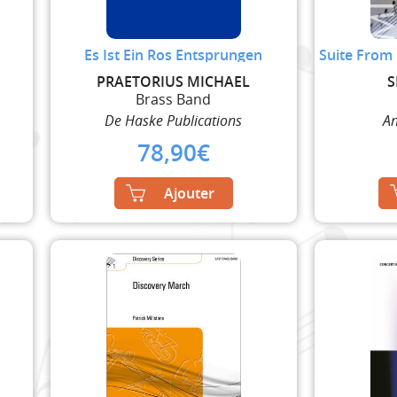
Es Ist Ein Ros Entsprungen
Suite From
PRAETORIUS MICHAEL
S
Brass Band
De Haske Publications
An
78,90
€
Ajouter