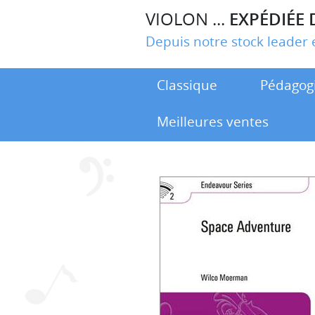
VIOLON ...
EXPÉDIÉE 
Depuis notre stock leade
Classique
Pédagog
Meilleures ventes