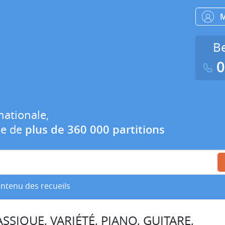
Be
0
nationale,
ue de
plus de 360 000 partitions
ontenu des recueils
SSIQUE, VARIÉTÉ, PIANO, GUITARE,