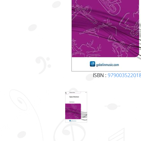
ISBN :
97900352201