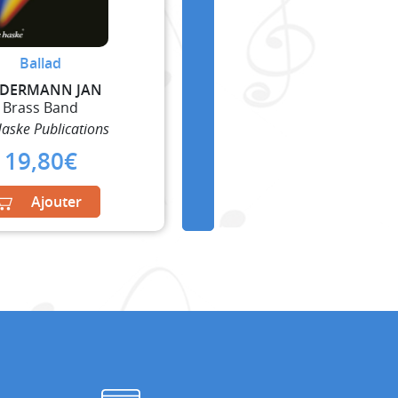
Ballad
DERMANN JAN
Brass Band
aske Publications
19,80
€
Ajouter