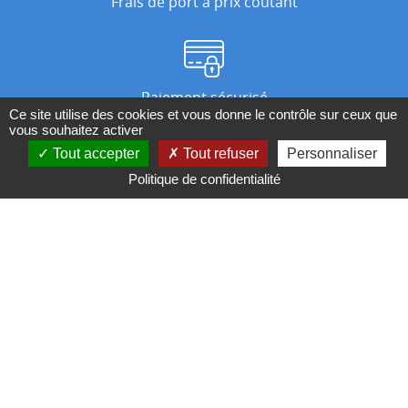
Frais de port à prix coûtant
Paiement sécurisé
Ce site utilise des cookies et vous donne le contrôle sur ceux que
vous souhaitez activer
Tout accepter
Tout refuser
Personnaliser
Nos magasins
Politique de confidentialité
Qui sommes-nous ?
BESOIN D'UN CONSEIL ?
Contactez-nous au 04 95 082 082 ou par
mail