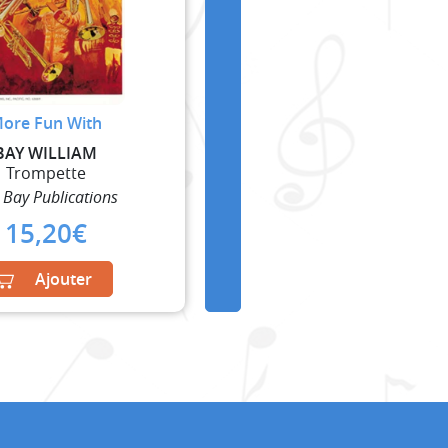
ore Fun With
BAY WILLIAM
Trompette
 Bay Publications
15,20
€
Ajouter