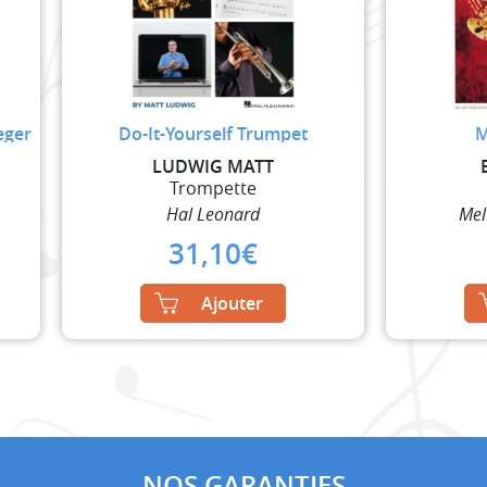
eger
Do-It-Yourself Trumpet
M
LUDWIG MATT
Trompette
Hal Leonard
Mel
31,10
€
Ajouter
NOS GARANTIES