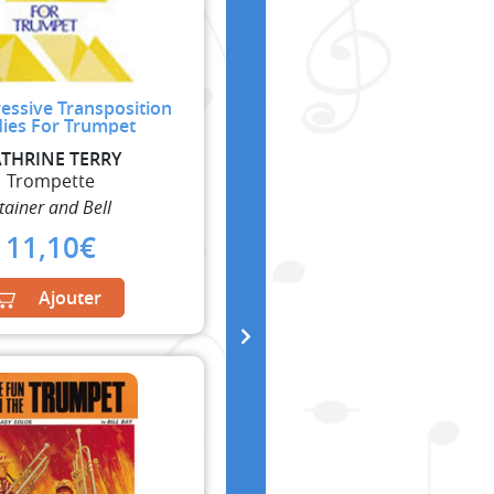
essive Transposition
dies For Trumpet
THRINE TERRY
Trompette
tainer and Bell
11,10
€
Ajouter