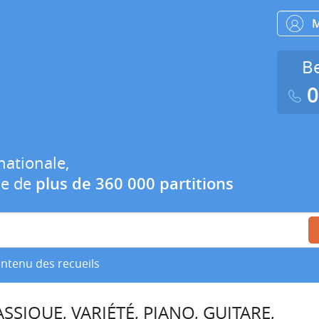
Be
0
nationale,
ue de
plus de 360 000 partitions
ontenu des recueils
SSIQUE, VARIÉTÉ, PIANO, GUITARE,