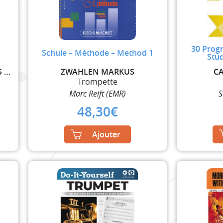
30 Progr
1
Schule – Méthode – Method 1
Stu
STRAUSS RICHARD / MATTHES ALFRED
ZWAHLEN MARKUS
CA
Trompette
Marc Reift (EMR)
S
48,30
€
Ajouter