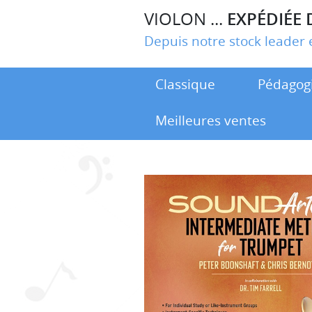
VIOLON ...
EXPÉDIÉE 
Depuis notre stock leade
Classique
Pédagog
Meilleures ventes