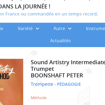
DANS LA JOURNÉE !
r en France ou commandée en un temps record.
ie
Variété
Autre
Instrum
Actualités
Sound Artistry Intermediat
Trumpet
BOONSHAFT PETER
Trompette
PÉDAGOGIE
Méthode