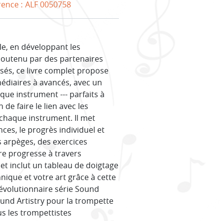
rence :
ALF 0050758
le, en développant les
Soutenu par des partenaires
isés, ce livre complet propose
édiaires à avancés, avec un
que instrument --- parfaits à
de faire le lien avec les
chaque instrument. Il met
ces, le progrès individuel et
 arpèges, des exercices
re progresse à travers
 et inclut un tableau de doigtage
hnique et votre art grâce à cette
 révolutionnaire série Sound
und Artistry pour la trompette
s les trompettistes