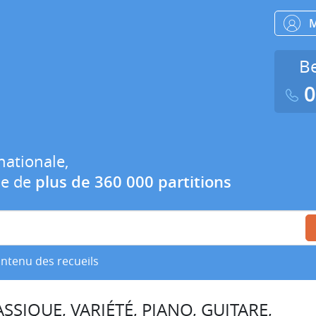
Be
0
nationale,
ue de
plus de 360 000 partitions
ontenu des recueils
SSIQUE, VARIÉTÉ, PIANO, GUITARE,