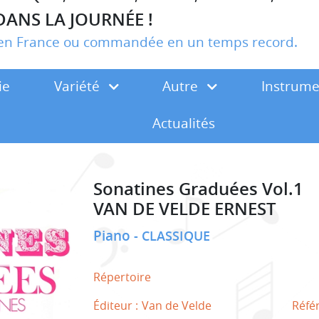
DANS LA JOURNÉE !
r en France ou commandée en un temps record.
ie
Variété
Autre
Instrum
Actualités
Sonatines Graduées Vol.1
VAN DE VELDE ERNEST
Piano
CLASSIQUE
Répertoire
Éditeur :
Van de Velde
Réfé