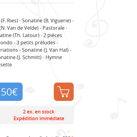
F. Ries) - Sonatine (B. Viguerie) -
N. Van de Velde) - Pastorale -
atine (Th. Latour) - 2 pièces
Rondo - 3 petits préludes -
iations - Sonatine (J. Van Hal) -
onatine (J. Schmitt) - Hymne
usette
,50
€
2 ex. en stock
Expédition immédiate