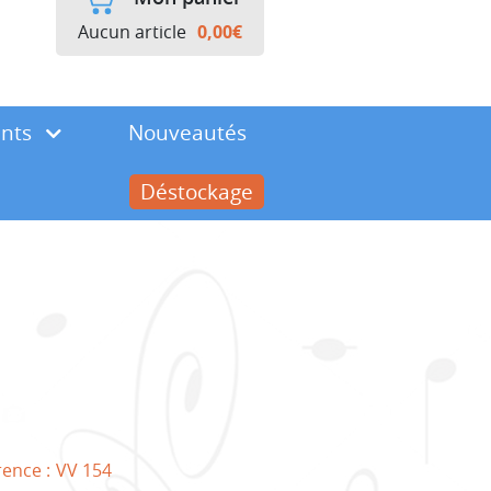
Aucun article
0,00
€
ents
Nouveautés
Déstockage
rence :
VV 154