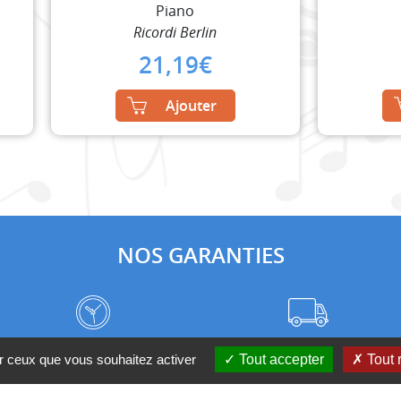
Piano
Ricordi Berlin
21,19
€
Ajouter
NOS GARANTIES
Frais de port à prix coûtant
Meilleurs délais du web
ur ceux que vous souhaitez activer
Tout accepter
Tout 