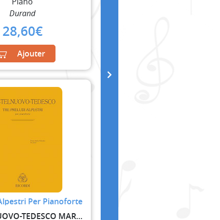
Piano
Durand
28,60
€
Ajouter
Alpestri Per Pianoforte
CASTELNUOVO-TEDESCO MARIO