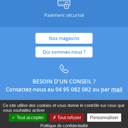
Paiement sécurisé
Nos magasins
Qui sommes-nous ?
BESOIN D'UN CONSEIL ?
Contactez-nous au 04 95 082 082 ou par
mail
Ce site utilise des cookies et vous donne le contrôle sur ceux que
vous souhaitez activer
Conditions générales de ventes
Mentions légales
Tout accepter
Tout refuser
Personnaliser
Politique de confidentialité
Politique de confidentialité