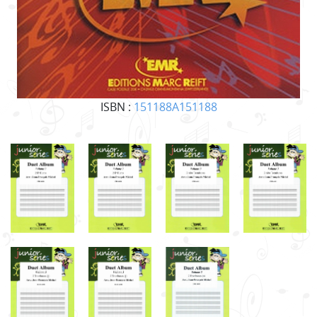
ISBN :
151188A151188