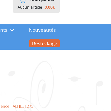
Aucun article
0,00
€
ents
Nouveautés
Déstockage
rence :
ALHE31275