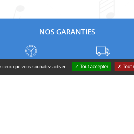
NOS GARANTIES
Frais de port à prix coûtant
Meilleurs délais du web
ur ceux que vous souhaitez activer
Tout accepter
Tout 
Nos magasins
Qui sommes-nous ?
 D'UN CONSEIL ?
Contactez-nous au 04 95 082 08
nditions générales de ventes
Mentions légales
Politique de confidential