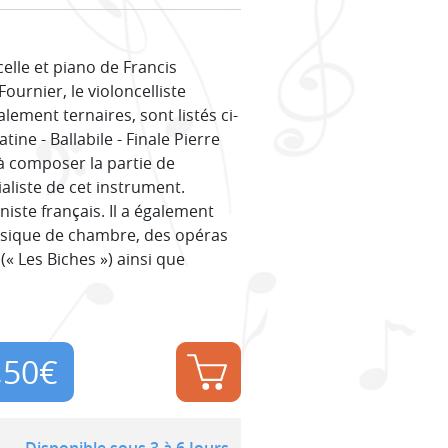
lle et piano de Francis
ournier, le violoncelliste
ement ternaires, sont listés ci-
tine - Ballabile - Finale Pierre
 à composer la partie de
ialiste de cet instrument.
iste français. Il a également
usique de chambre, des opéras
(« Les Biches ») ainsi que
,50
€
Disponible sous 3 à 6 Jours