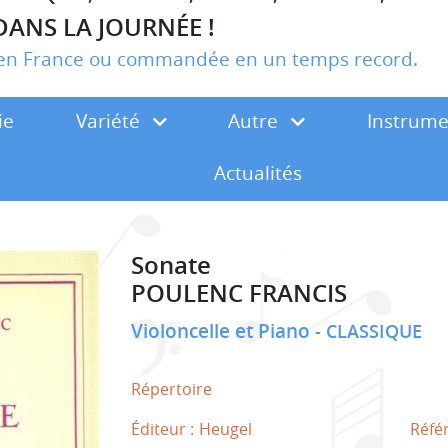
DANS LA JOURNÉE !
r en France ou commandée en un temps record.
ie
Variété
Autre
Instrum
Actualités
Sonate
POULENC FRANCIS
Violoncelle et Piano
CLASSIQUE
Répertoire
Éditeur :
Heugel
Réfé