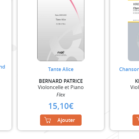
And
Tante Alice
Chanson 
BERNARD PATRICE
K
Violoncelle et Piano
Vio
Flex
15,10
€
Ajouter