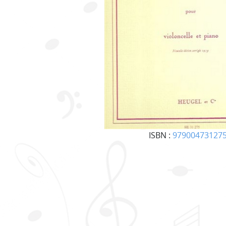
ISBN :
97900473127