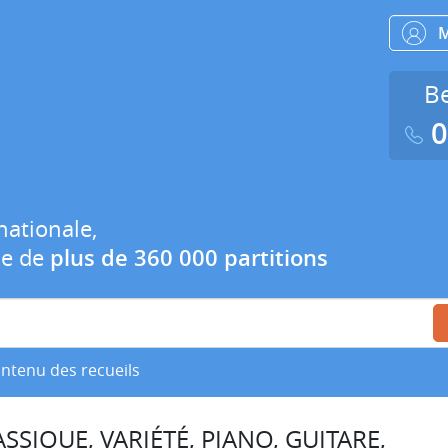
Be
0
nationale,
ue de
plus de 360 000 partitions
ontenu des recueils
SSIQUE, VARIÉTÉ, PIANO, GUITARE,