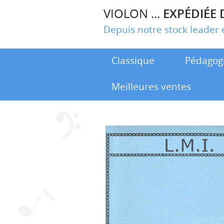
VIOLON ...
EXPÉDIÉE 
Depuis notre stock leade
Classique
Pédagog
Meilleures ventes