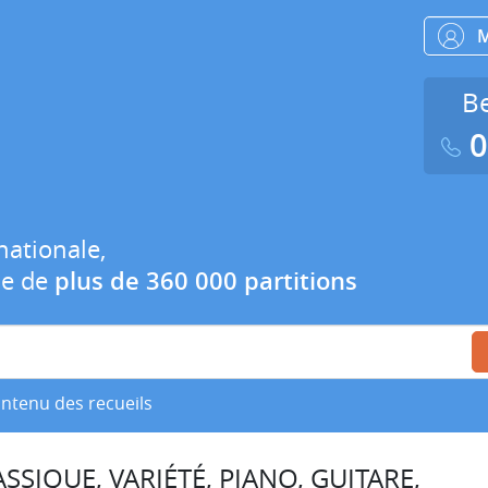
Be
0
nationale,
ue de
plus de 360 000 partitions
ontenu des recueils
SSIQUE, VARIÉTÉ, PIANO, GUITARE,