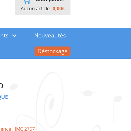
Aucun article
0,00
€
ents
Nouveautés
Déstockage
O
QUE
rence :
IMC 2757