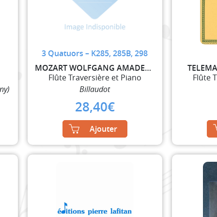
3 Quatuors – K285, 285B, 298
MOZART WOLFGANG AMADEUS
TELEMA
Flûte Traversière et Piano
Flûte 
ny)
Billaudot
28,40
€
Ajouter