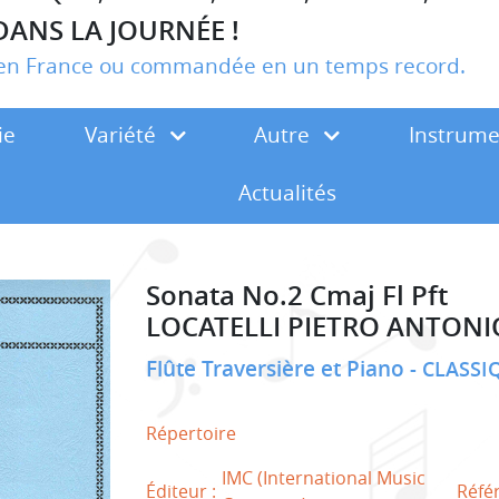
DANS LA JOURNÉE !
r en France ou commandée en un temps record.
ie
Variété
Autre
Instrum
Actualités
Sonata No.2 Cmaj Fl Pft
LOCATELLI PIETRO ANTONI
Flûte Traversière et Piano
CLASSI
Répertoire
IMC (International Music
Éditeur :
Réfé