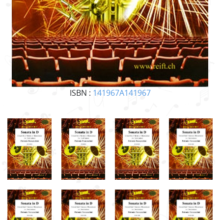
ISBN :
141967A141967