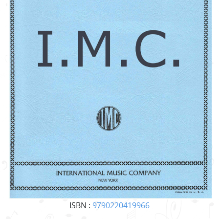
ISBN :
9790220419966