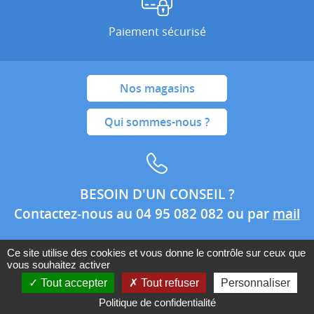
Paiement sécurisé
Nos magasins
Qui sommes-nous ?
BESOIN D'UN CONSEIL ?
Contactez-nous au 04 95 082 082 ou par
mail
Ce site utilise des cookies et vous donne le contrôle sur ceux que
vous souhaitez activer
Conditions générales de ventes
Mentions légales
Tout accepter
Tout refuser
Personnaliser
Politique de confidentialité
Politique de confidentialité