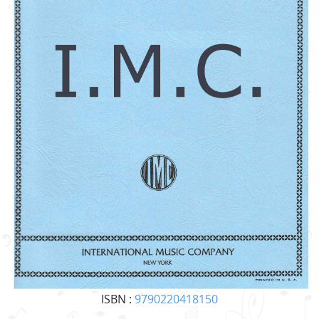
ISBN :
9790220418150