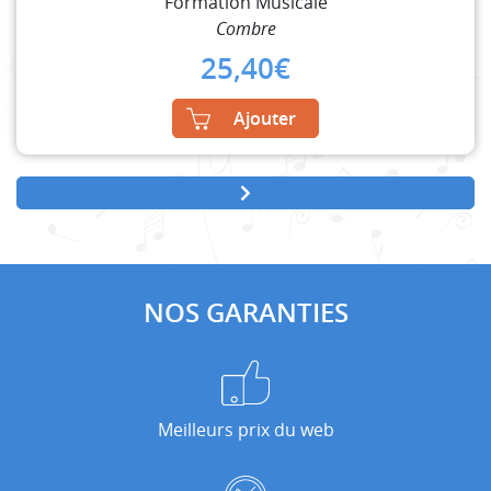
Formation Musicale
Combre
25,40
€
Ajouter
NOS GARANTIES
Meilleurs prix du web