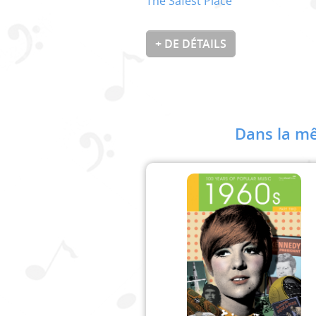
The Safest Place
+ DE DÉTAILS
Dans la mê