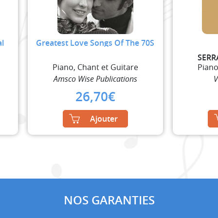
l
Greatest Love Songs Of The 70S
SERR
Piano, Chant et Guitare
Piano
Amsco Wise Publications
V
26,70
€
Ajouter
NOS GARANTIES