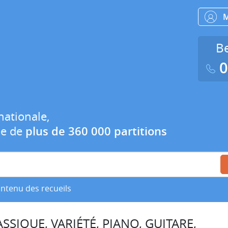
Be
0
nationale,
ue de
plus de 360 000 partitions
ontenu des recueils
SSIQUE, VARIÉTÉ, PIANO, GUITARE,