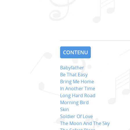
CONTENU
Babyfather
Be That Easy
Bring Me Home
In Another Time
Long Hard Road
Morning Bird
Skin
Soldier Of Love
The Moon And The Sky