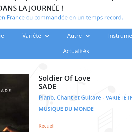
DANS LA JOURNÉE !
r en France ou commandée en un temps record.
ie
Variété
Autre
Instrum
Actualités
Soldier Of Love
SADE
Piano, Chant et Guitare
VARIÉTÉ 
MUSIQUE DU MONDE
Recueil