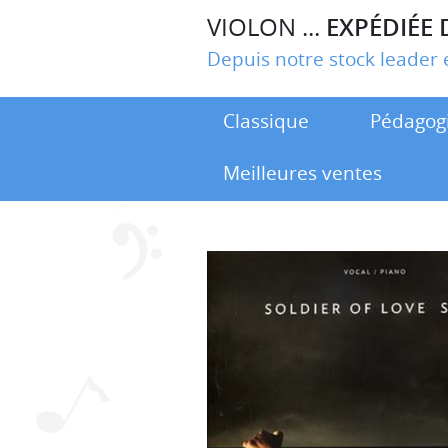
VIOLON ...
EXPÉDIÉE 
Depuis notre stock leade
Classique
Pédagog
Meilleures ventes